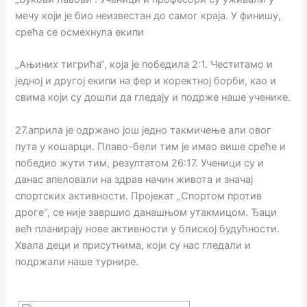
мечу који је био неизвестан до самог краја. У финишу,
срећа се осмехнула екипи
„Ањиних тигрића“, која је победила 2:1. Честитамо и
једној и другој екипи на фер и коректној борби, као и
свима који су дошли да гледају и подрже наше ученике.
27.априла је одржано још једно такмичење али овог
пута у кошарци. Плаво-бели тим је имао више среће и
победио жути тим, резултатом 26:17. Ученици су и
данас апеловали на здрав начин живота и значај
спортских активности. Пројекат „Спортом против
дроге“, се није завршио данашњом утакмицом. Ђаци
већ планирају нове активности у блиској будућности.
Хвала деци и присутнима, који су нас гледали и
подржали наше турнире.