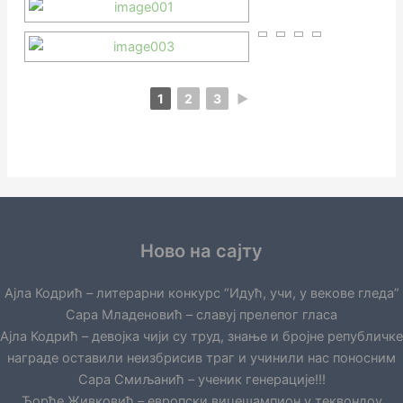
1
2
3
►
Ново на сајту
Ајла Кодрић – литерарни конкурс “Идућ, учи, у векове гледа”
Сара Младеновић – славуј прелепог гласа
Ајла Кодрић – девојка чији су труд, знање и бројне републичке
награде оставили неизбрисив траг и учинили нас поносним
Сара Смиљанић – ученик генерације!!!
Ђорђе Живковић – европски вицешампион у теквондоу