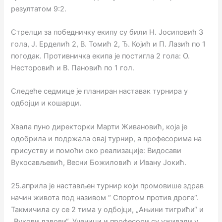
резултатом 9:2.
Стрелци за победничку екипу су били Н. Јосиповић 3
гола, Ј. Ерделић 2, В. Томић 2, Ђ. Којић и П. Лазић по 1
погодак. Противничка екипа је постигла 2 гола: О.
Несторовић и В. Пановић по 1 гол.
Следеће седмице је планиран наставак турнира у
одбојци и кошарци.
Хвала пуно директорки Марти Живановић, која је
одобрила и подржала овај турнир, а професорима на
присуству и помоћи око реализације: Видосави
Вукосављевић, Весни Божиловић и Ивану Јокић.
25.априла је настављен турнир који промовише здрав
начин живота под називом “ Спортом против дроге“.
Такмичила су се 2 тима у одбојци, „Ањини тигрићи“ и
„Вукови лавови“. Ученици и професори су уживали у