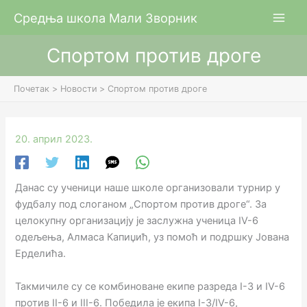
Пређи
Средња школа Мали Зворник
на
садржај
Спортом против дроге
Почетак
Новости
Спортом против дроге
20. април 2023.
Данас су ученици наше школе организовали турнир у
фудбалу под слоганом „Спортом против дроге“. За
целокупну организацију је заслужна ученица IV-6
oдељења, Алмаса Капиџић, уз помоћ и подршку Јована
Ерделића.
Такмичиле су се комбиноване екипе разреда I-3 и IV-6
против II-6 и III-6. Победила је екипа I-3/IV-6,