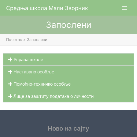
Пређи
Средња школа Мали Зворник
на
садржај
Запослени
Почетак
Запослени
Управа школе
Наставано особље
Помоћно-техничко особље
Лице за заштиту података о личности
Ново на сајту