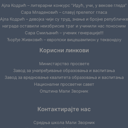
Ајла Кодрић – литерарни конкурс “Идућ, учи, у векове гледа”
Сара Младеновић – славуј прелепог гласа
Ајла Кодрић – девојка чији су труд, знање и бројне републичке
награде оставили неизбрисив траг и учинили нас поносним
Сара Смиљанић – ученик генерације!!!
Ђорђе Живковић – европски вицешампион у теквондоу
Корисни линкови
Министарство просвете
Завод за унапређивање образовања и васпитања
Завод за вредновање квалитета образовања и васпитања
Национални просветни савет
Општина Мали Зворник
Контактирајте нас
Средња школа Мали Зворник