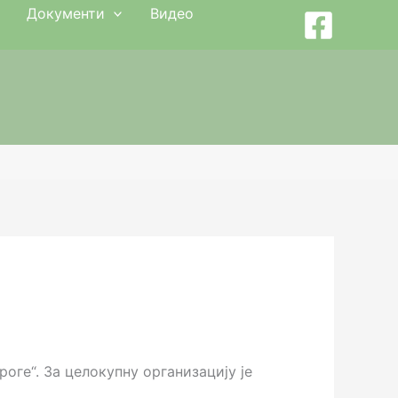
Документи
Видео
ге“. За целокупну организацију је