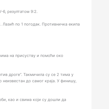
V-6, резултатом 9:2.
П. Лазић по 1 погодак. Противничка екипа
рима на присуству и помоћи око
тив дроге“. Такмичила су се 2 тима у
о неизвестан до самог краја. У финишу,
орби, као и свима који су дошли да