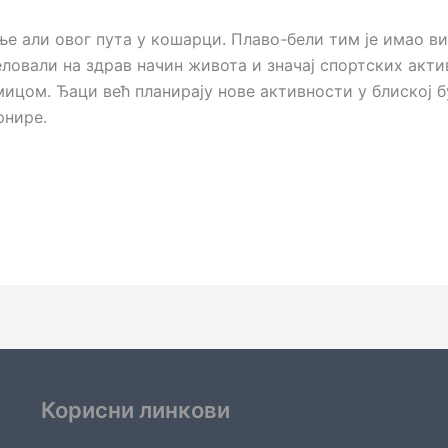
ње али овог пута у кошарци. Плаво-бели тим је имао в
пеловали на здрав начин живота и значај спортских акт
ицом. Ђаци већ планирају нове активности у блиској б
рнире.
Корисни линкови