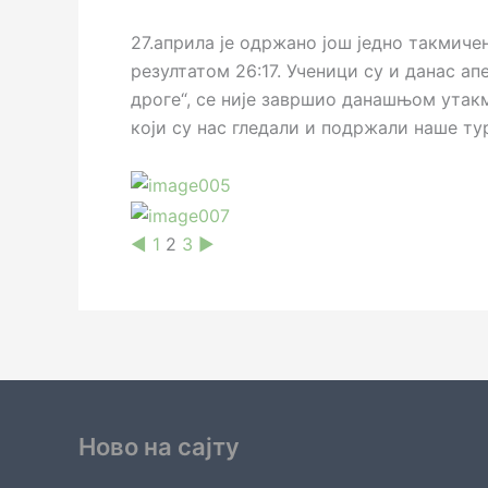
27.априла је одржано још једно такмиче
резултатом 26:17. Ученици су и данас а
дроге“, се није завршио данашњом утакм
који су нас гледали и подржали наше ту
◄
1
2
3
►
Ново на сајту