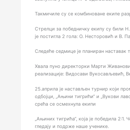
Такмичиле су се комбиноване екипе разреда
Стрелци за победничку екипу су били Н. 
је постигла 2 гола: О. Несторовић и В. Па
Следеће седмице је планиран наставак 
Хвала пуно директорки Марти Живановић
реализације: Видосави Вукосављевић, В
25.априла је настављен турнир који про
одбојци, „Ањини тигрићи“ и „Вукови лаво
срећа се осмехнула екипи
„Ањиних тигрића“, која је победила 2:1. 
гледају и подрже наше ученике.