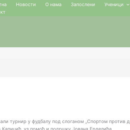
тна
Новости
О нама
Запослени
Ученици
акт
ли турнир у фудбалу под слоганом „Спортом против дро
 Капиџић, уз помоћ и подршку Јована Ерделића.