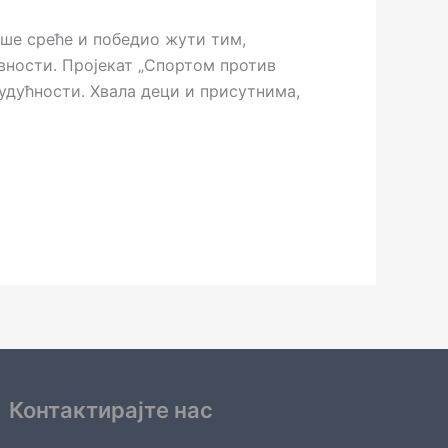
ише среће и победио жути тим,
ивности. Пројекат „Спортом против
удућности. Хвала деци и присутнима,
Контактирајте нас