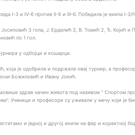
 I-3 и IV-6 против II-6 и III-6. Победила је екипа I-3/I
Јосиповић 3 гола, Ј. Ерделић 2, В. Томић 2, Ђ. Којић и 
новић по 1 гол.
турнира у одбојци и кошарци.
, која је одобрила и подржала овај турнир, а професо
есни Божиловић и Ивану Јокић.
мовише здрав начин живота под називом “ Спортом про
ви“. Ученици и професори су уживали у мечу који је би
Честитамо и једној и другој екипи на фер и коректној б