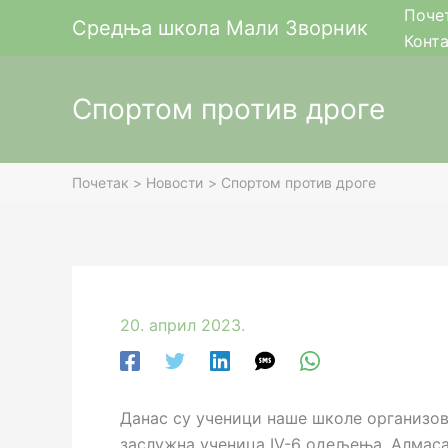
Пређи
Поче
Средња школа Мали Зворник
на
Конт
садржај
Спортом против дроге
Почетак
Новости
Спортом против дроге
20. април 2023.
Данас су ученици наше школе организова
заслужна ученица IV-6 oдељења, Алмаса