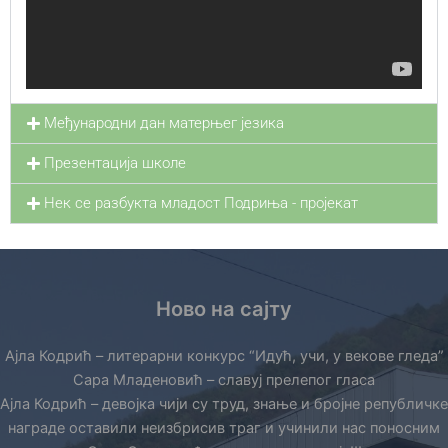
Међународни дан матерњег језика
Презентација школе
Нек се разбукта младост Подриња - пројекат
Ново на сајту
Ајла Кодрић – литерарни конкурс “Идућ, учи, у векове гледа”
Сара Младеновић – славуј прелепог гласа
Ајла Кодрић – девојка чији су труд, знање и бројне републичке
награде оставили неизбрисив траг и учинили нас поносним