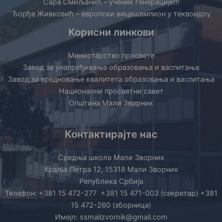
Сара Смиљанић – ученик генерације!!!
Ђорђе Живковић – европски вицешампион у теквондоу
Корисни линкови
Министарство просвете
Завод за унапређивање образовања и васпитања
Завод за вредновање квалитета образовања и васпитања
Национални просветни савет
Општина Мали Зворник
Контактирајте нас
Средња школа Мали Зворник
Краља Петра 12, 15318 Мали Зворник
Република Србија
Телефон: +381 15 472-277 +381 15 471-003 (секретар) +381
15 472-260 (зборница)
Имејл: ssmalizvornik@gmail.com