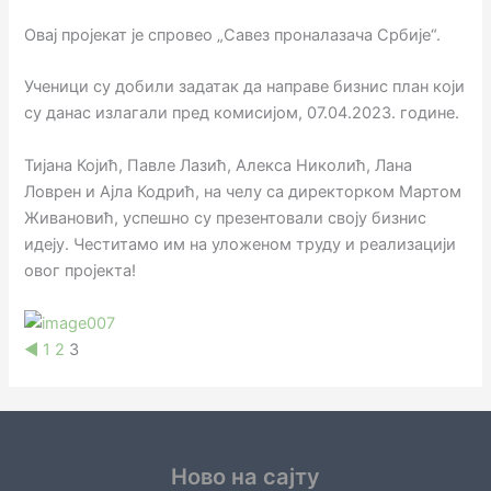
Овај пројекат је спровео „Савез проналазача Србије“.
Ученици су добили задатак да направе бизнис план који
су данас излагали пред комисијом, 07.04.2023. године.
Тијана Којић, Павле Лазић, Алекса Николић, Лана
Ловрен и Ајла Кодрић, на челу са директорком Мартом
Живановић, успешно су презентовали своју бизнис
идеју. Честитамо им на уложеном труду и реализацији
овог пројекта!
◄
1
2
3
Ново на сајту