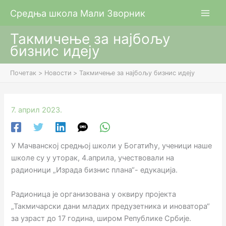
Пређи
Средња школа Мали Зворник
на
садржај
Такмичење за најбољу
бизнис идеју
Почетак
Новости
Такмичење за најбољу бизнис идеју
7. април 2023.
У Мачванској средњој школи у Богатићу, ученици наше
школе су у уторак, 4.априла, учествовали на
радионици „Израда бизнис плана“- едукација.
Радионица је организована у оквиру пројекта
„Такмичарски дани младих предузетника и иноватора“
за узраст до 17 година, широм Републике Србије.