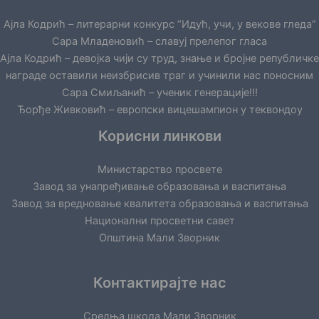
Ајла Кодрић – литерарни конкурс “Идућ, учи, у векове гледа”
Сара Младеновић – славуј прелепог гласа
Ајла Кодрић – девојка чији су труд, знање и бројне републичке
награде оставили неизбрисив траг и учинили нас поносним
Сара Смиљанић – ученик генерације!!!
Ђорђе Живковић – европски вицешампион у теквондоу
Корисни линкови
Министарство просвете
Завод за унапређивање образовања и васпитања
Завод за вредновање квалитета образовања и васпитања
Национални просветни савет
Општина Мали Зворник
Контактирајте нас
Средња школа Мали Зворник