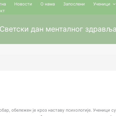
тна
Новости
О нама
Запослени
Ученици
акт
Светски дан менталног здрављ
обар, обележен је кроз наставу психологије. Ученици с