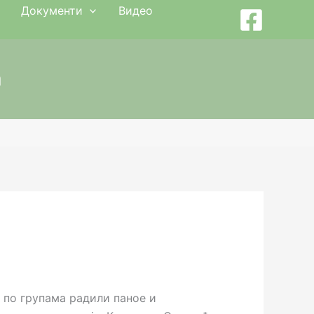
Документи
Видео
а
у по групама радили паное и