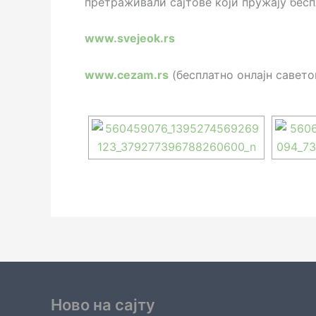
претраживали сајтове који пружају бес
www.svejeok.rs
www.cezam.rs
(бесплатно oнлајн савето
Ново на сајту