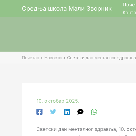
Пређи
Поче
Средња школа Мали Зворник
на
Конт
садржај
Почетак
Новости
Светски дан менталног здравља
10. октобар 2025.
Светски дан менталног здравља, 10. окт