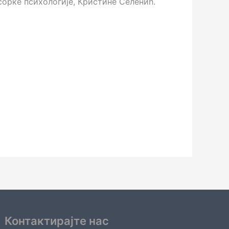
орке психологије, Кристине Селенић.
Контактирајте нас