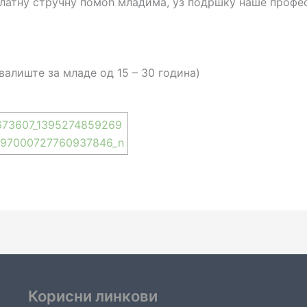
платну стручну помоћ младима, уз подршку наше профес
валиште за младе од 15 – 30 година)
Корисни линкови