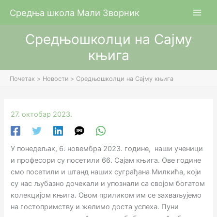
Пређи
Средња школа Мали Зворник
на
садржај
Средњошколци на Сајму
књига
Почетак
Новости
Средњошколци на Сајму књига
27. октобар 2023.
У понедељак, 6. новембра 2023. године, наши ученици
и професори су посетили 66. Сајам књига. Ове године
смо посетили и штанд наших суграђана Милкића, који
су нас љубазно дочекали и упознали са својом богатом
колекцијом књига. Овом приликом им се захваљујемо
на гостопримству и желимо доста успеха. Пуни