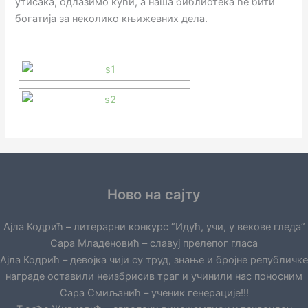
утисака, одлазимо кући, а наша библиотека ће бити
богатија за неколико књижевних дела.
Ново на сајту
Ајла Кодрић – литерарни конкурс “Идућ, учи, у векове гледа”
Сара Младеновић – славуј прелепог гласа
Ајла Кодрић – девојка чији су труд, знање и бројне републичке
награде оставили неизбрисив траг и учинили нас поносним
Сара Смиљанић – ученик генерације!!!