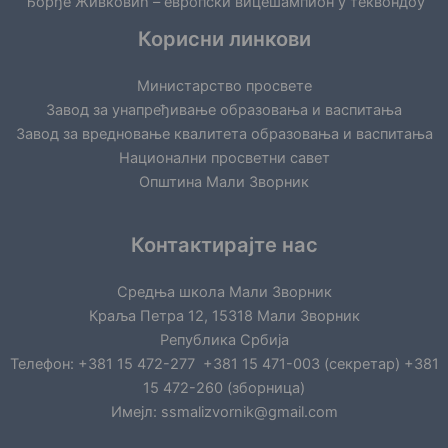
Ђорђе Живковић – европски вицешампион у теквондоу
Корисни линкови
Министарство просвете
Завод за унапређивање образовања и васпитања
Завод за вредновање квалитета образовања и васпитања
Национални просветни савет
Општина Мали Зворник
Контактирајте нас
Средња школа Мали Зворник
Краља Петра 12, 15318 Мали Зворник
Република Србија
Телефон: +381 15 472-277 +381 15 471-003 (секретар) +381
15 472-260 (зборница)
Имејл: ssmalizvornik@gmail.com