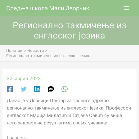
Пређи
Средња школа Мали Зворник
на
садржај
Регионално такмичење из
енглеског језика
Почетак
Новости
Регионално такмичење из енглеског језика
22. април 2023.
Данас је у Лозници Центар за таленте одржао
регионално такмичење из енглеског језика. Професори
енглеског Марија Милетић и Татјана Савић су више
него задовољне резултатима својих ученика:
I разред: