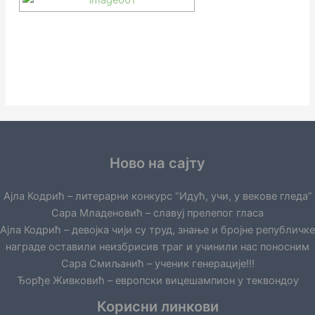
Ново на сајту
Ајла Кодрић – литерарни конкурс “Идућ, учи, у векове гледа”
Сара Младеновић – славуј прелепог гласа
Ајла Кодрић – девојка чији су труд, знање и бројне републичке
награде оставили неизбрисив траг и учинили нас поносним
Сара Смиљанић – ученик генерације!!!
Ђорђе Живковић – европски вицешампион у теквондоу
Корисни линкови