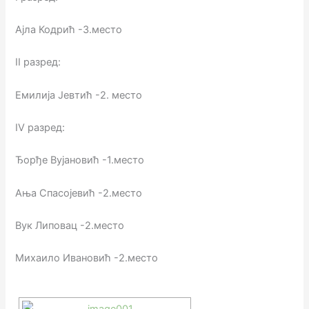
Ајла Кодрић -3.место
II разред:
Емилија Јевтић -2. место
IV разред:
Ђорђе Вујановић -1.место
Ања Спасојевић -2.место
Вук Липовац -2.место
Михаило Ивановић -2.место