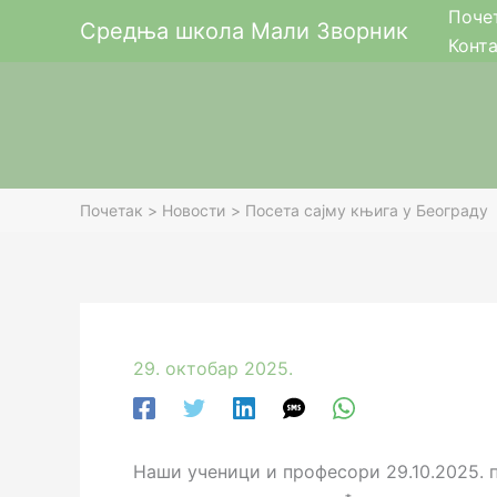
Пређи
Поче
Средња школа Мали Зворник
на
Конт
садржај
Почетак
Новости
Посета сајму књига у Београду
29. октобар 2025.
Наши ученици и професори 29.10.2025. 