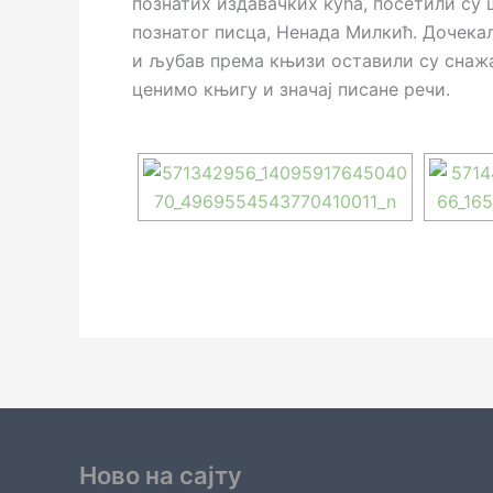
познатих издавачких кућа, посетили су 
познатог писца, Ненада Милкић. Дочекал
и љубав према књизи оставили су снажан
ценимо књигу и значај писане речи.
Ново на сајту