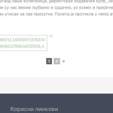
штанд наше колегинице, директорке издавачке куће, „М
и су нас веома љубазно и срдачно, уз осмех и пријатн
 утисак на све присутне. Посета је протекла у лепој 
1
2
►
Корисни линкови