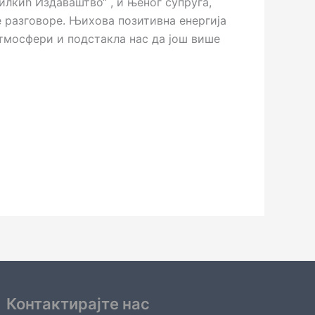
илкић Издаваштво“ , и њеног супруга,
е разговоре. Њихова позитивна енергија
атмосфери и подстакла нас да још више
Контактирајте нас