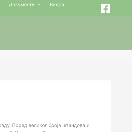
Документи
Видео
раду. Поред великог броја штандова и