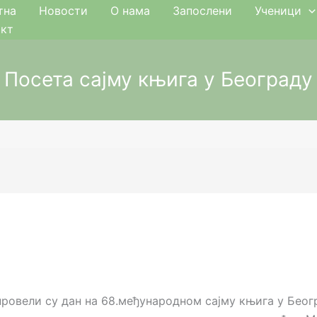
тна
Новости
О нама
Запослени
Ученици
акт
Посета сајму књига у Београду
провели су дан на 68.међународном сајму књига у Беог