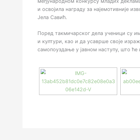
међународном конкурсу младих декламат
и освојила награду за најемотивније и
Јела Савић.
Поред такмичарског дела ученици су им
и култури, као и да усаврше своје изра
самопоуздање у јавном наступу, што ће 