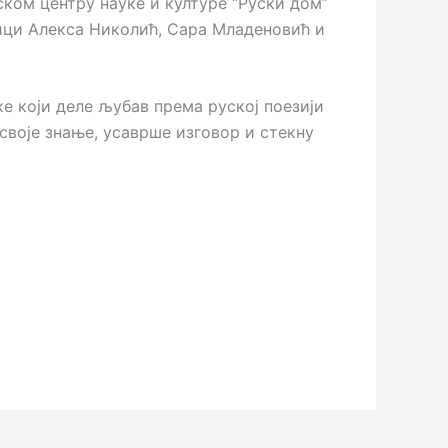
ком центру науке и културе “Руски дом”
ници Алекса Николић, Сара Младеновић и
е који деле љубав према руској поезији
своје знање, усаврше изговор и стекну