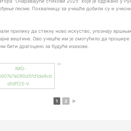
ора “Очаравајући стихови 2025” које је одржано у Рус
звођење песме. Похвалницу за учешће добили су и учес
али прилику да стекну ново искуство, упознају вршњак
жајне вештине. Ово учешће им је омогућило да прошире 
им бити драгоцено за будуће изазове.
1
2
►