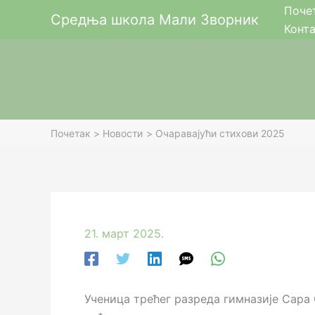
Пређи
Поче
Средња школа Мали Зворник
на
Конт
садржај
Почетак
Новости
Очаравајући стихови 2025
21. март 2025.
Ученица трећег разреда гимназије Сара