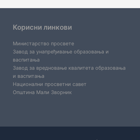
Корисни линкови
Министарство просвете
Завод за унапређивање образовања и
васпитања
Завод за вредновање квалитета образовања
и васпитања
Национални просветни савет
Општина Мали Зворник