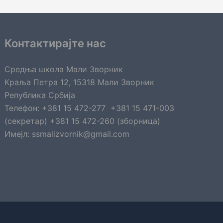
Контактирајте нас
Средња школа Мали Зворник
Краља Петра 12, 15318 Мали Зворник
Република Србија
Телефон: +381 15 472-277 +381 15 471-003
(секретар) +381 15 472-260 (зборница)
Имејл: ssmalizvornik@gmail.com