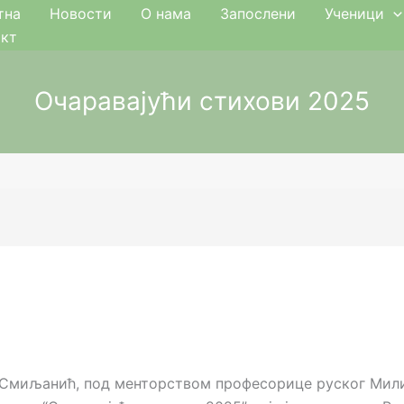
тна
Новости
О нама
Запослени
Ученици
акт
Очаравајући стихови 2025
 Смиљанић, под менторством професорице руског Милиј