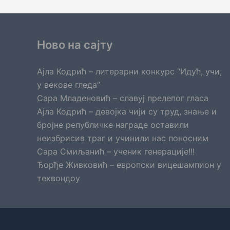
Ново на сајту
Ајла Кодрић – литерарни конкурс “Идућ, учи,
у векове гледа”
Сара Младеновић – славуј прелепог гласа
Ајла Кодрић – девојка чији су труд, знање и
бројне републичке награде оставили
неизбрисив траг и учинили нас поносним
Сара Смиљанић – ученик генерације!!!
Ђорђе Живковић – европски вицешампион у
теквондоу