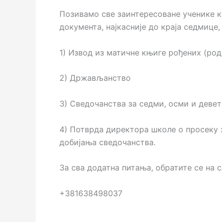
Позивамо све заинтересоване ученике ко
документа, најкасније до краја седмице, 
1) Извод из матичне књиге рођених (род
2) Држављанство
3) Сведочанства за седми, осми и деве
4) Потврда директора школе о просеку 
добијања сведочанства.
За сва додатна питања, обратите се на 
+381638498037