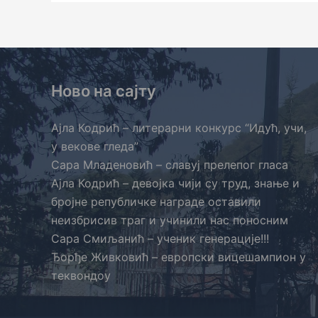
Ново на сајту
Ајла Кодрић – литерарни конкурс “Идућ, учи,
у векове гледа”
Сара Младеновић – славуј прелепог гласа
Ајла Кодрић – девојка чији су труд, знање и
бројне републичке награде оставили
неизбрисив траг и учинили нас поносним
Сара Смиљанић – ученик генерације!!!
Ђорђе Живковић – европски вицешампион у
теквондоу