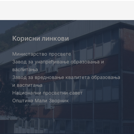
Корисни линкови
Министарство просвете
Завод за унапређивање образовања и
васпитања
Завод за вредновање квалитета образовања
и васпитања
Национални просветни савет
Општина Мали Зворник