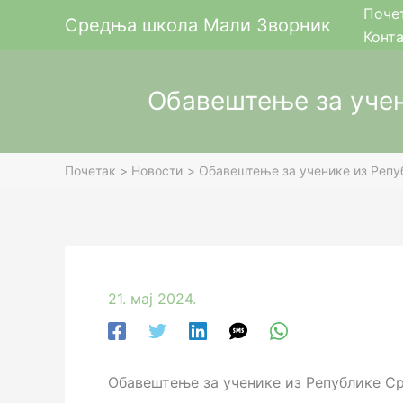
Пређи
Поче
Средња школа Мали Зворник
на
Конт
садржај
Обавештење за учен
Почетак
Новости
Обавештење за ученике из Репу
21. мај 2024.
Обавештење за ученике из Републике Ср