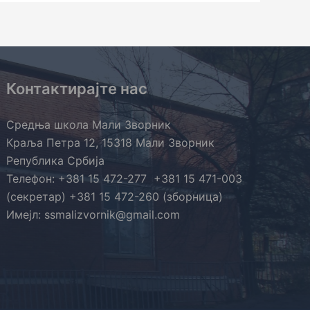
Контактирајте нас
Средња школа Мали Зворник
Краља Петра 12, 15318 Мали Зворник
Република Србија
Телефон: +381 15 472-277 +381 15 471-003
(секретар) +381 15 472-260 (зборница)
Имејл: ssmalizvornik@gmail.com