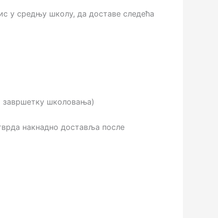
пис у средњу школу, да доставе следећа
по завршетку школовања)
отврда накнадно доставља после