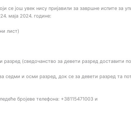
ји се још увек нису пријавили за завршне испите за у
24. маја 2024. године:
ни лист)
ти разред (сведочанство за девети разред доставити 
за седми и oсми разред, док се за девети разред та п
следеће бројеве телефона: +38115471003 и