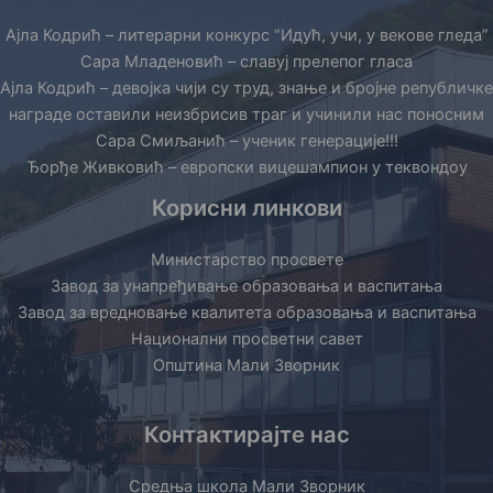
Ајла Кодрић – литерарни конкурс “Идућ, учи, у векове гледа”
Сара Младеновић – славуј прелепог гласа
Ајла Кодрић – девојка чији су труд, знање и бројне републичке
награде оставили неизбрисив траг и учинили нас поносним
Сара Смиљанић – ученик генерације!!!
Ђорђе Живковић – европски вицешампион у теквондоу
Корисни линкови
Министарство просвете
Завод за унапређивање образовања и васпитања
Завод за вредновање квалитета образовања и васпитања
Национални просветни савет
Општина Мали Зворник
Контактирајте нас
Средња школа Мали Зворник