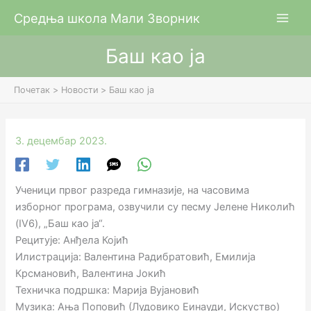
Пређи
Средња школа Мали Зворник
на
садржај
Баш као ја
Почетак
Новости
Баш као ја
3. децембар 2023.
Ученици првог разреда гимназије, на часовима
изборног програма, озвучили су песму Јелене Николић
(IV6), „Баш као ја“.
Рецитује: Анђела Којић
Илистрација: Валентина Радибратовић, Емилија
Крсмановић, Валентина Јокић
Техничка подршка: Марија Вујановић
Музика: Ања Поповић (Лудовико Еинауди, Искуство)