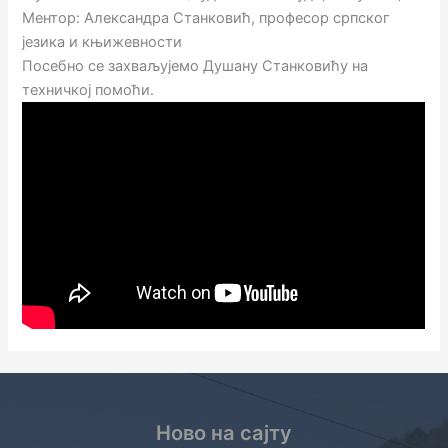
Ментор: Александра Станковић, професор српског
језика и књижевности
Посебно се захваљујемо Душану Станковићу на
техничкој помоћи.
Ново на сајту